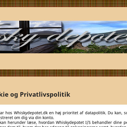
ie og Privatlivspolitik
har hos Whiskydepotet.dk en høj prioritet af datapolitik. Du kan, s
istreret om dig via din konto.
kan herunder læse, hvordan Whiskydepotet I/S behandler dine pe