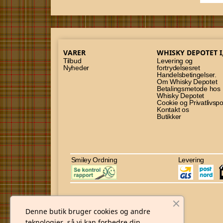
VARER
WHISKY DEPOTET I
Tilbud
Levering og
Nyheder
fortrydelsesret
Handelsbetingelser.
Om Whisky Depotet
Betalingsmetode hos
Whisky Depotet
Cookie og Privatlivspol
Kontakt os
Butikker
Smiley Ordning
Levering
Denne butik bruger cookies og andre
teknologier, så vi kan forbedre din