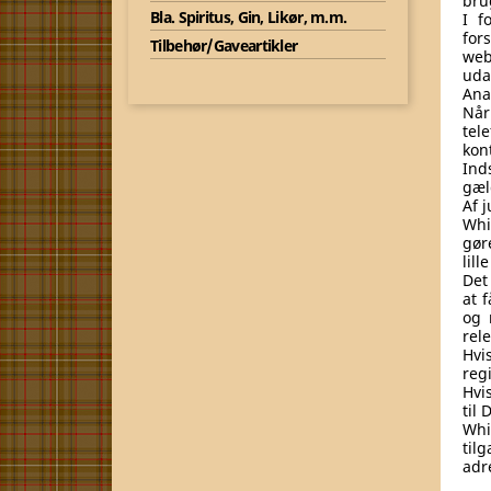
bru
Bla. Spiritus, Gin, Likør, m.m.
I f
for
Tilbehør/Gaveartikler
web
uda
Ana
Når
tel
kon
Ind
gæl
Af 
Whi
gør
lil
Det
at 
og 
rel
Hvi
reg
Hvi
til 
Whi
til
adr