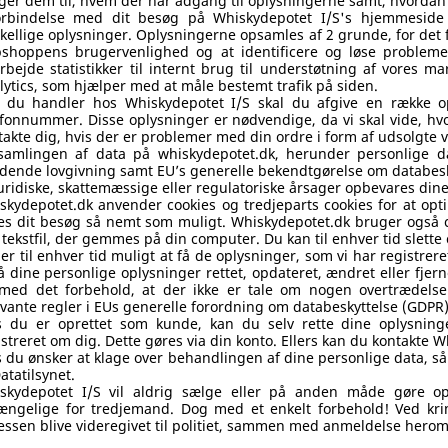
ger dem til, hvem der har adgang til oplysningerne samt, hvordan
orbindelse med dit besøg på Whiskydepotet I/S's hjemmeside 
skellige oplysninger. Oplysningerne opsamles af 2 grunde, for det
shoppens brugervenlighed og at identificere og løse problemer
rbejde statistikker til internt brug til understøtning af vores 
lytics, som hjælper med at måle bestemt trafik på siden.
 du handler hos Whiskydepotet I/S skal du afgive en række op
efonnummer. Disse oplysninger er nødvendige, da vi skal vide, hvo
takte dig, hvis der er problemer med din ordre i form af udsolgte v
samlingen af data på whiskydepotet.dk, herunder personlige d
dende lovgivning samt EU’s generelle bekendtgørelse om databesk
juridiske, skattemæssige eller regulatoriske årsager opbevares dine
skydepotet.dk anvender cookies og tredjeparts cookies for at opt
es dit besøg så nemt som muligt. Whiskydepotet.dk bruger også coo
le tekstfil, der gemmes på din computer. Du kan til enhver tid slett
 er til enhver tid muligt at få de oplysninger, som vi har registre
få dine personlige oplysninger rettet, opdateret, ændret eller fjer
med det forbehold, at der ikke er tale om nogen overtrædelse 
evante regler i EUs generelle forordning om databeskyttelse (GDPR)
s du er oprettet som kunde, kan du selv rette dine oplysninge
istreret om dig. Dette gøres via din konto. Ellers kan du kontakte 
s du ønsker at klage over behandlingen af dine personlige data, så e
Datatilsynet.
skydepotet I/S vil aldrig sælge eller på anden måde gøre o
gængelige for tredjemand. Dog med et enkelt forbehold! Ved krimi
essen blive videregivet til politiet, sammen med anmeldelse herom