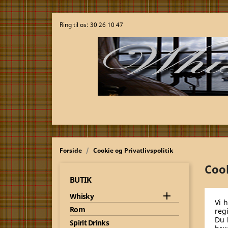
Ring til os:
30 26 10 47
Forside
Cookie og Privatlivspolitik
Cook
BUTIK

Whisky
Vi 
Rom
reg
Du 
Spirit Drinks