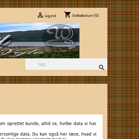
shopping_cart

Indkøbskurv
(0)
Log ind

om oprettet kunde, altid se, hvilke data vi har
rsonlige data. Du kan også her læse, hvad vi