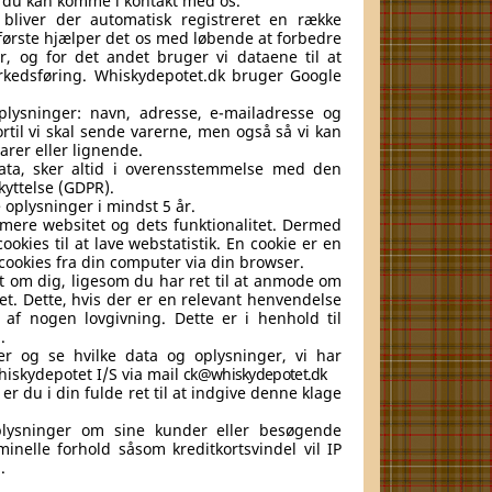
 du kan komme i kontakt med os.
bliver der automatisk registreret en række
 første hjælper det os med løbende at forbedre
, og for det andet bruger vi dataene til at
markedsføring. Whiskydepotet.dk bruger Google
lysninger: navn, adresse, e-mailadresse og
rtil vi skal sende varerne, men også så vi kan
arer eller lignende.
ata, sker altid i overensstemmelse med den
yttelse (GDPR).
 oplysninger i mindst 5 år.
imere websitet og dets funktionalitet. Dermed
kies til at lave webstatistik. En cookie er en
e cookies fra din computer via din browser.
ret om dig, ligesom du har ret til at anmode om
net. Dette, hvis der er en relevant henvendelse
af nogen lovgivning. Dette er i henhold til
.
r og se hvilke data og oplysninger, vi har
Whiskydepotet I/S via mail
ck@whiskydepotet.dk
r du i din fulde ret til at indgive denne klage
plysninger om sine kunder eller besøgende
nelle forhold såsom kreditkortsvindel vil IP
.