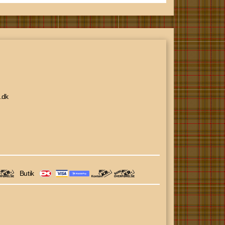
.dk
Butik