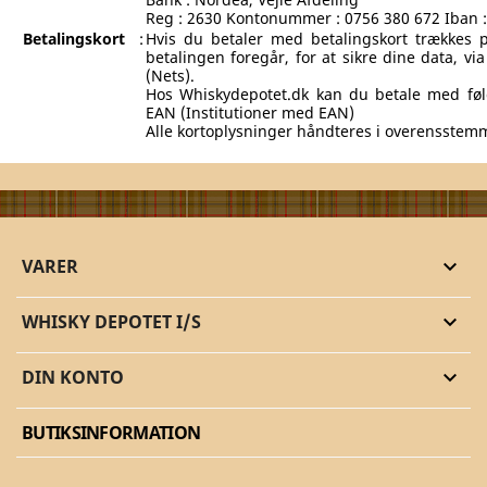
Reg : 2630 Kontonummer : 0756 380 672 Iban
Betalingskort
:
Hvis du betaler med betalingskort trækkes 
betalingen foregår, for at sikre dine data, vi
(Nets).
Hos Whiskydepotet.dk kan du betale med følg
EAN (Institutioner med EAN)
Alle kortoplysninger håndteres i overensstem
VARER

WHISKY DEPOTET I/S

DIN KONTO

BUTIKSINFORMATION