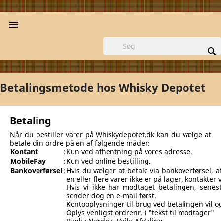


Betalingsmetode hos Whisky Depotet
Betaling
Når du bestiller varer på Whiskydepotet.dk kan du vælge at
betale din ordre på en af følgende måder:
Kontant
:
Kun ved afhentning på vores adresse.
MobilePay
:
Kun ved online bestilling.
Bankoverførsel
:
Hvis du vælger at betale via bankoverførsel, 
en eller flere varer ikke er på lager, kontakter v
Hvis vi ikke har modtaget betalingen, senest
sender dog en e-mail først.
Kontooplysninger til brug ved betalingen vil 
Oplys venligst ordrenr. i "tekst til modtager"
Bank : Nordea, Vejle Afdeling