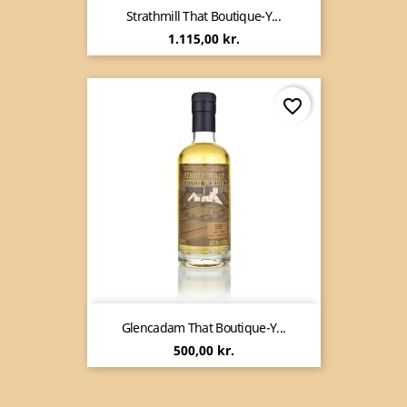
Strathmill That Boutique-Y...
Pris
1.115,00 kr.
favorite_border
Glencadam That Boutique-Y...
Pris
500,00 kr.