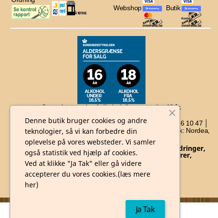
Webshop
Butik
Der er ingen salg af alkohol til unge under. 18 år.
Denne butik bruger cookies og andre
Whisky Depotet I/S, Nørrediget 36, 7100 Vejle │ Tlf: 30 26 10 47 │
E-mail: ck@Whiskydepotet.dk │ Cvr nr. 32632904 │ Bank: Nordea,
teknologier, så vi kan forbedre din
Vejle
oplevelse på vores websteder. Vi samler
Der tages forbehold for prisstigninger, valutaændringer,
også statistik ved hjælp af cookies.
force majeure, afgiftsændringer, udsolgte varer,
årgangsskift, tryk- og
tastefejl.
Ved at klikke "Ja Tak" eller gå videre
accepterer du vores cookies.(læs mere
Copyright © 2026 Whiskydepotet
her)
Ja Tak