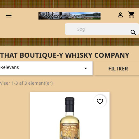
shopping_cart



THAT BOUTIQUE-Y WHISKY COMPANY
Relevans

FILTRER
Viser 1-3 af 3 element(er)
favorite_border