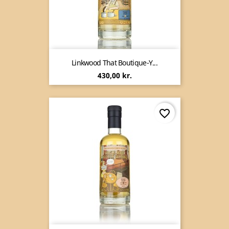
Linkwood That Boutique-Y...
Pris
430,00 kr.
favorite_border