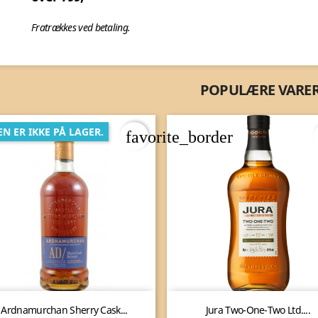
 ved betaling.
POPULÆRE VARE
N ER IKKE PÅ LAGER.
favorite_border


Vis her
Vis her
Ardnamurchan Sherry Cask...
Jura Two-One-Two Ltd....