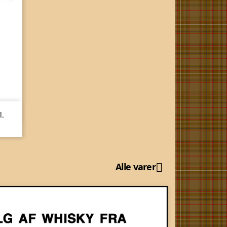
l.
Alle varer
