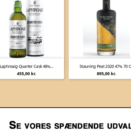


Vis her
Vis her
Laphroaig Quarter Cask 48%...
Stauning Peat 2020 47% 70 C
Pris
Pris
455,00 kr.
895,00 kr.