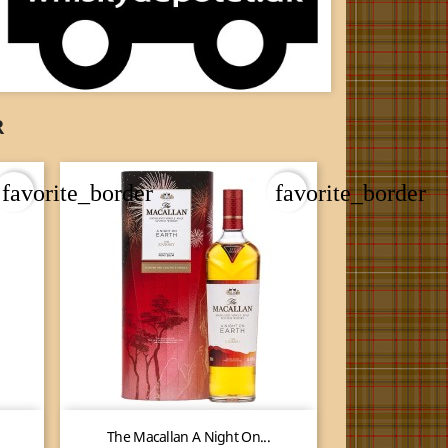
Pris fra 310 Kr.
R
favorite_border
favorite_border

Vis her
The Macallan A Night On...