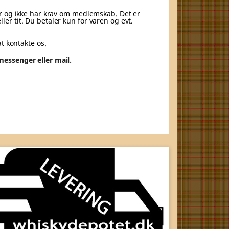
byr og ikke har krav om medlemskab. Det er
er tit. Du betaler kun for varen og evt.
at kontakte os.
messenger eller mail.
HIGH
Næste
PARK
Highland Par

Det nordligs
destilleri
i S