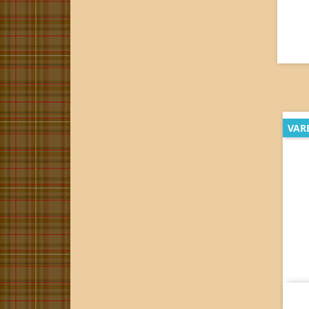
Fratrækkes
VARE