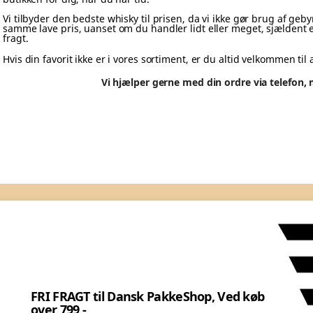
ANSK
Vi tilbyder den bedste whisky til prisen, da vi ikke gør brug af ge
samme lave pris, uanset om du handler lidt eller meget, sjældent ell
fragt.
KKESHOP,
Hvis din favorit ikke er i vores sortiment, er du altid velkommen til 
Vi hjælper gerne med din ordre via telefon, 
D KØB
ER 799,-.
RATRÆKKES
Forrige
ED
TALING..
GT til Dansk PakkeShop, Ved køb
9,-