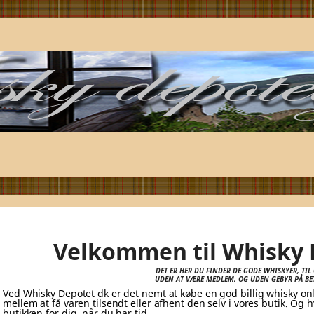
Velkommen til Whisky 
ATIS
DET ER HER DU FINDER DE GODE WHISKYER, TIL 
UDEN AT VÆRE MEDLEM, OG UDEN GEBYR PÅ BE
AGT TIL
Ved Whisky Depotet dk er det nemt at købe en god billig whisky onli
mellem at få varen tilsendt eller afhent den selv i vores butik. Og h
butikken for dig, når du har tid.