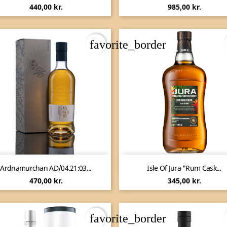
Pris
Pris
440,00 kr.
985,00 kr.
favorite_border


Vis her
Vis her
Ardnamurchan AD/04.21:03...
Isle Of Jura "Rum Cask...
Pris
Pris
470,00 kr.
345,00 kr.
favorite_border