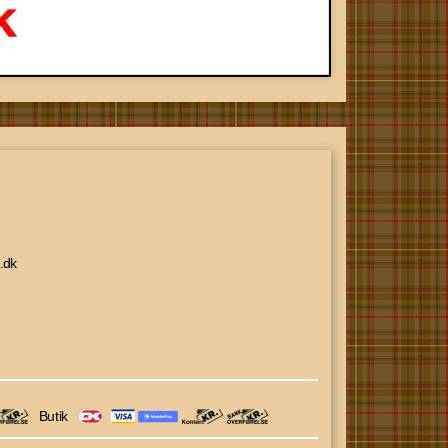
.dk
Butik