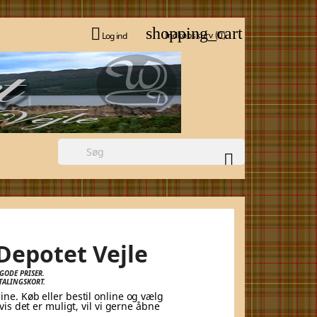
shopping_cart

Indkøbskurv
(0)
Log ind

Depotet Vejle
GODE PRISER.
TALINGSKORT.
ne. Køb eller bestil online og vælg
vis det er muligt, vil vi gerne åbne