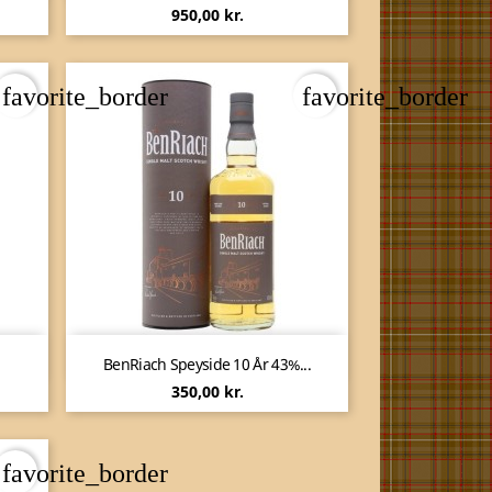
Pris
950,00 kr.
favorite_border
favorite_border

Vis her
BenRiach Speyside 10 År 43%...
Pris
350,00 kr.
favorite_border