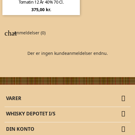
Tomatin 12 År 40% 70 Cl.
Pris
375,00 kr.
Anmeldelser (0)
Der er ingen kundeanmeldelser endnu.

VARER

WHISKY DEPOTET I/S

DIN KONTO