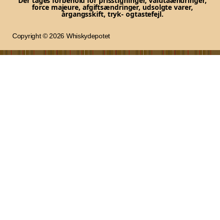
Der tages forbehold for prisstigninger, valutaændringer,
force majeure, afgiftsændringer, udsolgte varer,
årgangsskift, tryk- og
tastefejl.
Copyright © 2026 Whiskydepotet