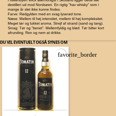
I fiskeribyen Wick allernorligst i Skotland ligger dette lille
destilleri ud mod Nordsøen. En rigtig "hav whisky" som i
mange år slet ikke kunne findes.
Farve: Rødgylden med en svag lyserød tone.
Næse: Mellem til høj intensitet, mellem til høj kompleksitet.
Meget tør og lukket aroma. Strejf af strand (sand og tang).
Smag: Tør og "benet". Mellemfyldig og blød. Tør bitter kort
afrunding. Ren og nem at drikke.
DU VIL EVENTUELT OGSÅ SYNES OM
favorite_border